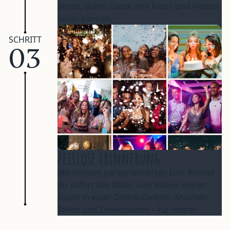
bereit, damit Gäste ihre Fotos und Videos
teilen können.
SCHRITT
03
Zeitlose Erinnerung
Mit deinem personalisierten Link findest
du sofort alle Bilder und Videos deiner
Gäste in einer Online-Galerie: Ansehen,
Teilen und Downloaden – für immer!