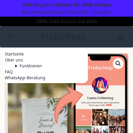
30% Neujahrs-Rabatt für 2026 sichern
Buy now and secure the price. Use later.
Made in Germany
FridaySnap
Startseite
Über uns
Funktionen
FAQ
WhatsApp-Beratung