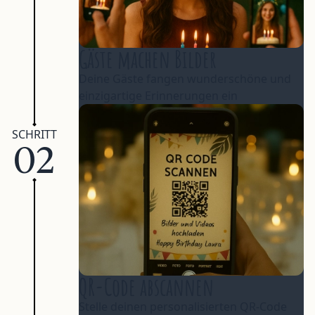
Gäste machen Bilder
Deine Gäste fangen wunderschöne und
einzigartige Erinnerungen ein
SCHRITT
02
QR-Code abscannen
Stelle deinen personalisierten QR-Code