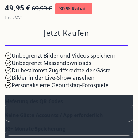
49,95
€
69,99
€
30 % Rabatt
Incl. VAT
Geburtstag
Jetzt Kaufen
QR-
Code
Menge
Unbegrenzt Bilder und Videos speichern
Unbegrenzt Massendownloads
Du bestimmst Zugriffsrechte der Gäste
Bilder in der Live-Show ansehen
Personalisierte Geburtstag-Fotospiele
Lieferung des QR-Codes
Keine Gäste-Accounts / App erforderlich
12+ Monate Speicherung