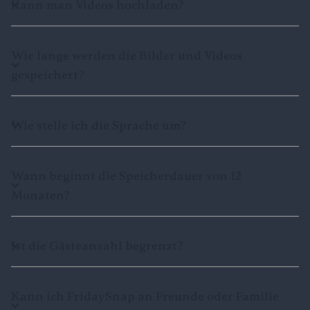
Kann man Videos hochladen?
Wie lange werden die Bilder und Videos
gespeichert?
Wie stelle ich die Sprache um?
Wann beginnt die Speicherdauer von 12
Monaten?
Ist die Gästeanzahl begrenzt?
Kann ich FridaySnap an Freunde oder Familie