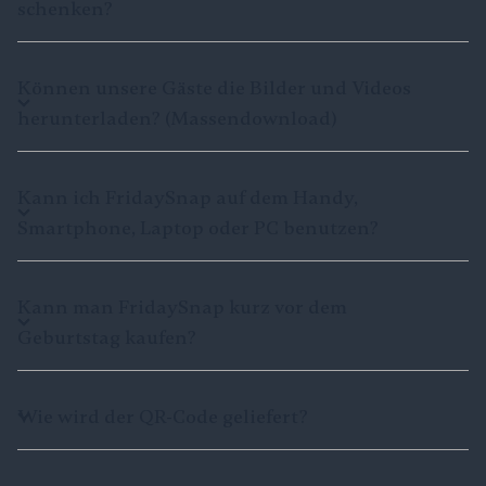
schenken?
Können unsere Gäste die Bilder und Videos
herunterladen? (Massendownload)
Kann ich FridaySnap auf dem Handy,
Smartphone, Laptop oder PC benutzen?
Kann man FridaySnap kurz vor dem
Geburtstag kaufen?
Wie wird der QR-Code geliefert?